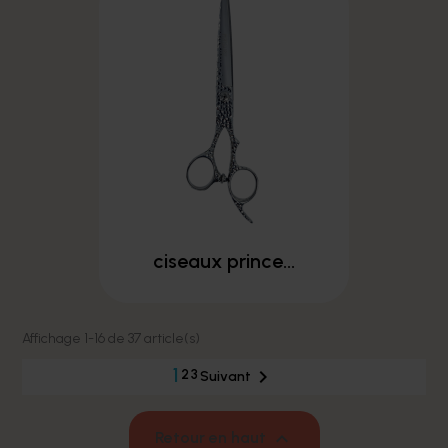
ciseaux prince...
Affichage 1-16 de 37 article(s)
1

2
3
Suivant

Retour en haut