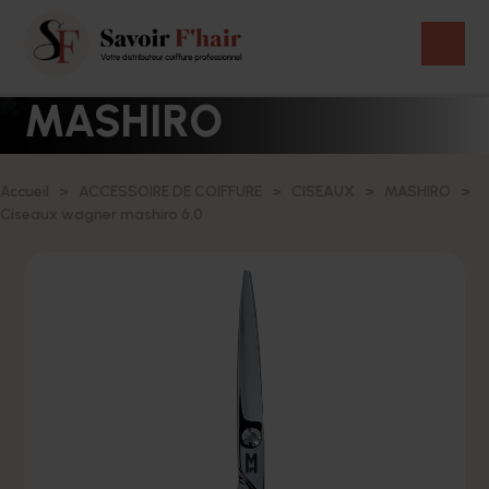
MASHIRO
Accueil
ACCESSOIRE DE COIFFURE
CISEAUX
MASHIRO
Ciseaux wagner mashiro 6.0