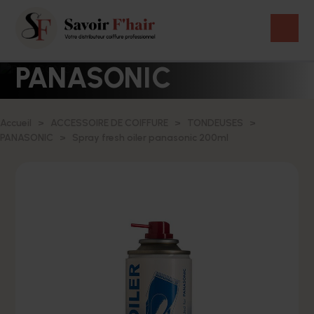
PANASONIC
Accueil
ACCESSOIRE DE COIFFURE
TONDEUSES
PANASONIC
Spray fresh oiler panasonic 200ml