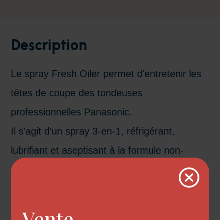
Description
Le spray Fresh Oiler permet d'entretenir les
têtes de coupe des tondeuses
professionnelles Panasonic.
Il s'agit d'un spray 3-en-1, réfrigérant,
lubrifiant et aseptisant à la formule non-
agressive spécialement étudiée pour
entretenir votre tondeuse Panasonic.
Il possède une action réfrigérante immédiate
Vente