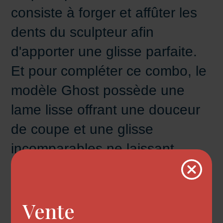
consiste à forger et affûter les
dents du sculpteur afin
d'apporter une glisse parfaite.
Et pour compléter ce combo, le
modèle Ghost possède une
lame lisse offrant une douceur
de coupe et une glisse
incomparables ne laissant
aucune marque sur le cheveux.
La forme de ses 30 dents 3D
Vente
permet un ratio de coupe de