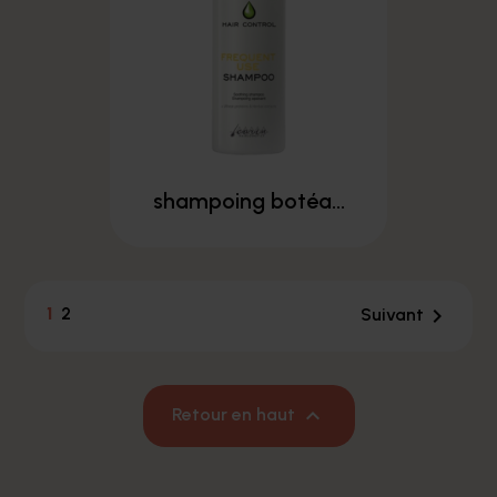
shampoing botéa...
1
2

Suivant

Retour en haut