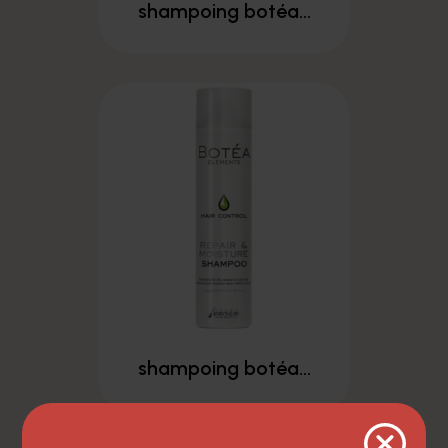
shampoing botéa...
shampoing botéa...