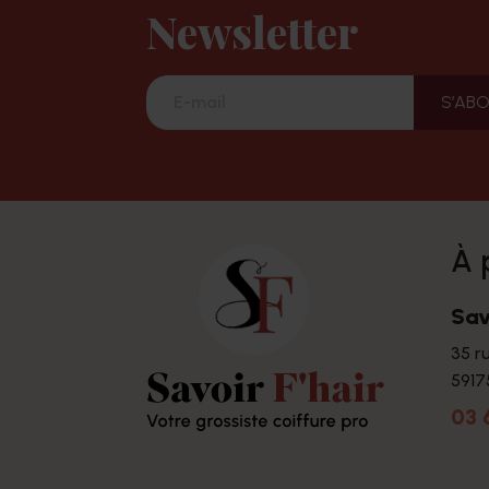
Newsletter
à
Sav
35 r
5917
03 