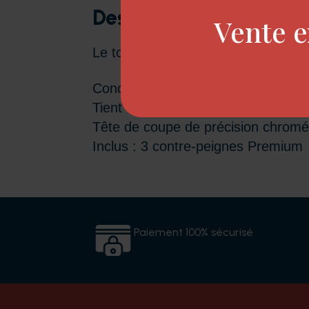
Description
Vente e
Le tondeuse Senior Cordless offre 
Conception ergonomique
Tient confortablement dans la main
Tête de coupe de précision chrom
Inclus : 3 contre-peignes Premium
Paiement 100% sécurisé