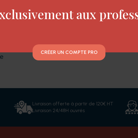
xclusivement aux profes
une batterie lithium-ion de haute qualité avec une
 pour une bonne maniabilité
CRÉER UN COMPTE PRO
ée
Livraison offerte à partir de 120€ HT
Livraison 24/48H ouvrés