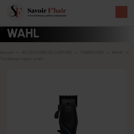
WAHL
Accueil
ACCESSOIRE DE COIFFURE
TONDEUSES
WAHL
Tondeuse vapor wahl