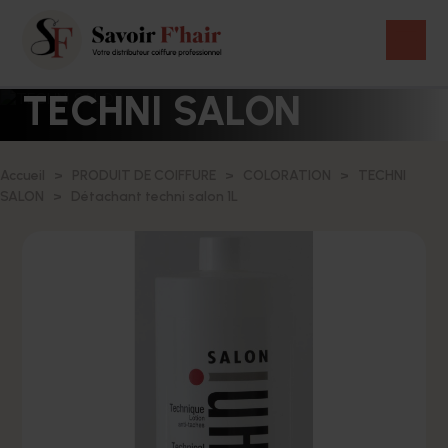
TECHNI SALON
Accueil
PRODUIT DE COIFFURE
COLORATION
TECHNI
SALON
Détachant techni salon 1L