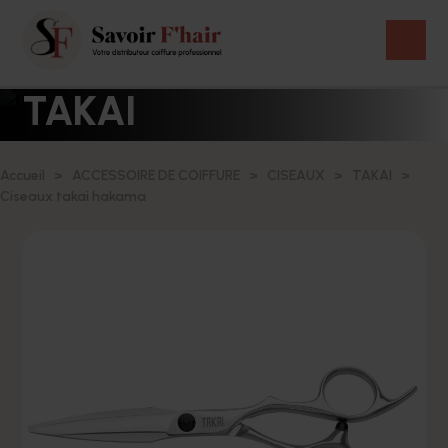
TAKAI
Accueil
ACCESSOIRE DE COIFFURE
CISEAUX
TAKAI
Ciseaux takai hakama