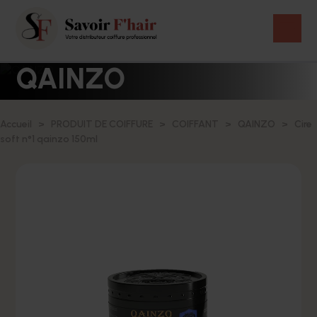
QAINZO
Accueil
PRODUIT DE COIFFURE
COIFFANT
QAINZO
Cire
soft n°1 qainzo 150ml