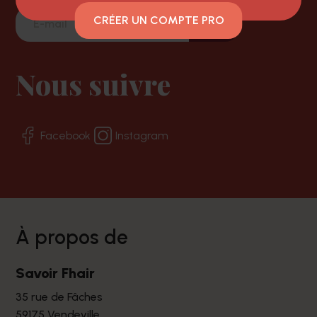
CRÉER UN COMPTE PRO
Nous suivre
Facebook
Instagram
à propos de
Savoir Fhair
35 rue de Fâches
59175 Vendeville