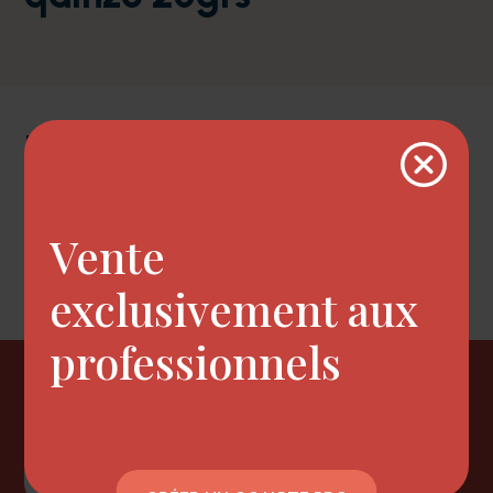
Description
POUDRE COIFFANTE 20grs
Vente
SPECIALE BOUCLE
exclusivement aux
professionnels
Newsletter