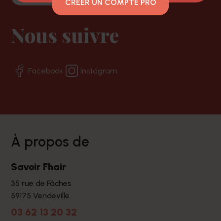
CRÉER UN COMPTE PRO
Nous suivre
Facebook
Instagram
à propos de
Savoir Fhair
35 rue de Fâches
59175 Vendeville
03 62 13 20 32