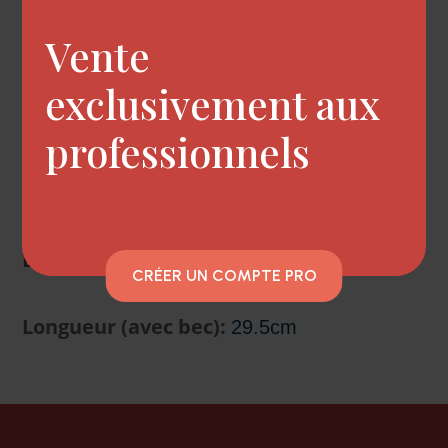
Vente
Puissance :
2200 Watts
exclusivement aux
Poids complet :
810 Grammes
professionnels
Decibels :
68
Longueur (sans bec):
24cm
CRÉER UN COMPTE PRO
Longueur (avec bec):
29.5cm