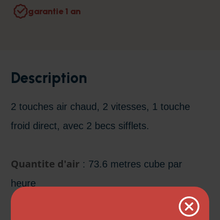
garantie 1 an
Description
2 touches air chaud, 2 vitesses, 1 touche
froid direct, avec 2 becs sifflets.
Quantite d'air
: 73.6 metres cube par
heure
Chaleur :
88 degres Celsius