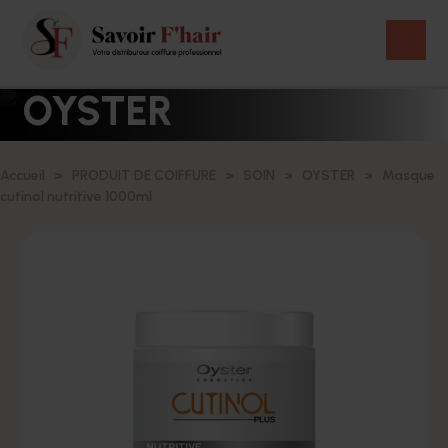
OYSTER
Accueil
PRODUIT DE COIFFURE
SOIN
OYSTER
Masque
cutinol nutritive 1000ml