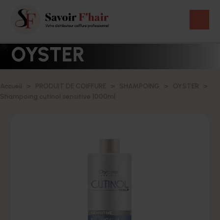
OYSTER
Accueil
PRODUIT DE COIFFURE
SHAMPOING
OYSTER
Shampoing cutinol sensitive 1000ml