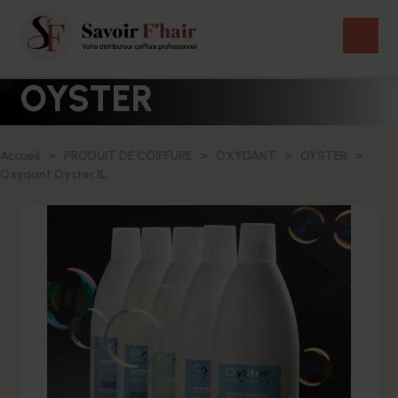
OYSTER
Accueil
PRODUIT DE COIFFURE
OXYDANT
OYSTER
Oxydant Oyster 1L