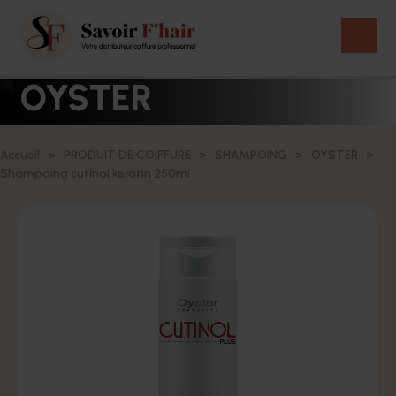
OYSTER
Accueil
PRODUIT DE COIFFURE
SHAMPOING
OYSTER
Shampoing cutinol keratin 250ml