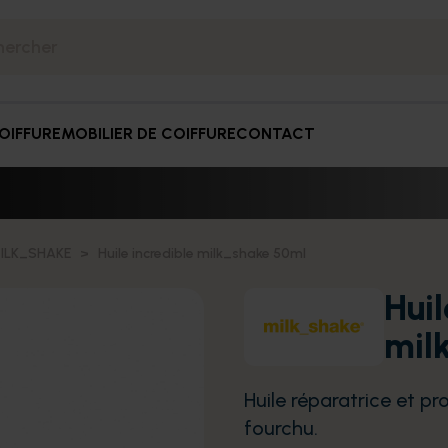
OIFFURE
MOBILIER DE COIFFURE
CONTACT
ILK_SHAKE
Huile incredible milk_shake 50ml
Huil
mil
Huile réparatrice et p
fourchu.