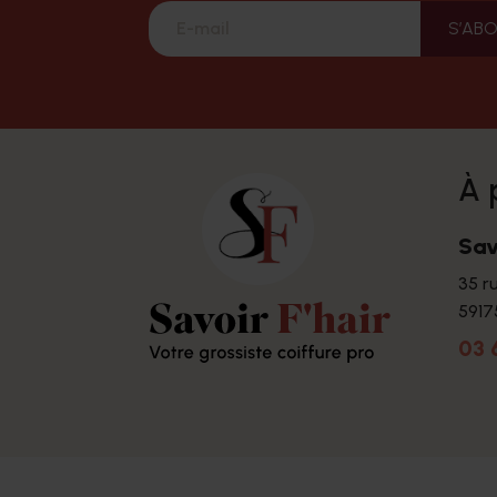
à
Sav
35 r
5917
03 