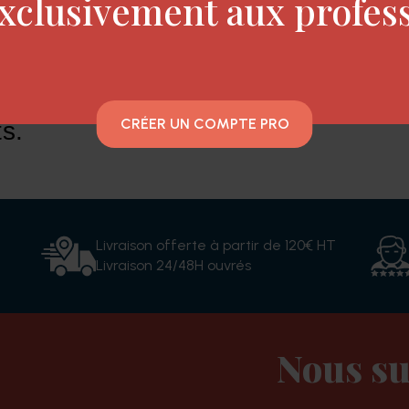
xclusivement aux profes
n et de tournesol et en extrait de
arfaitement les cuticules. Il prévi
llance extraordinaire, pour des c
CRÉER UN COMPTE PRO
ts.
Livraison offerte à partir de 120€ HT
Livraison 24/48H ouvrés
Nous su