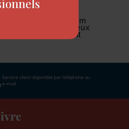
sionnels
 papaye, il crée un film
ent la casse des cheveux
heveux incroyablement
Service client disponible par téléphone ou
e-mail
ivre