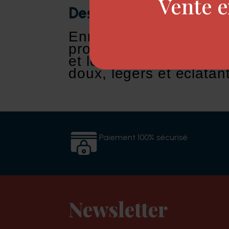
Vente e
Description
Enrichi en huiles d'arga
protecteur qui scelle p
et leur apporte une bri
doux, légers et éclatan
Paiement 100% sécurisé
Newsletter