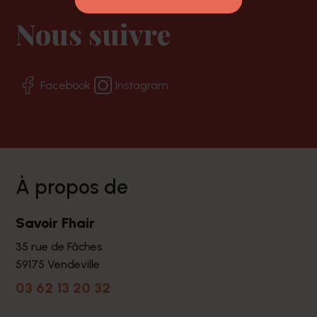
Nous suivre
Facebook
Instagram
à propos de
Savoir Fhair
35 rue de Fâches
59175 Vendeville
03 62 13 20 32