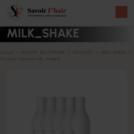
MILK_SHAKE
Accueil
PRODUIT DE COIFFURE
OXYDANT
MILK_SHAKE
Oxydant créative milk_shake 1L