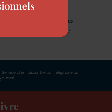
sionnels
uticule, pour des cheveux doux
one™, à l’action antioxydante
Service client disponible par téléphone ou
e-mail
ivre