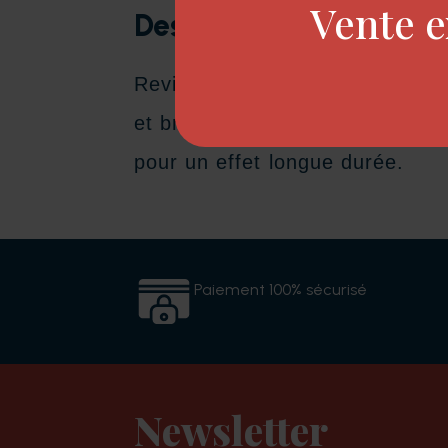
Vente e
Description
Revitalise en profondeur les ch
et brillants. Formulé avec le c
pour un effet longue durée.
Paiement 100% sécurisé
Newsletter