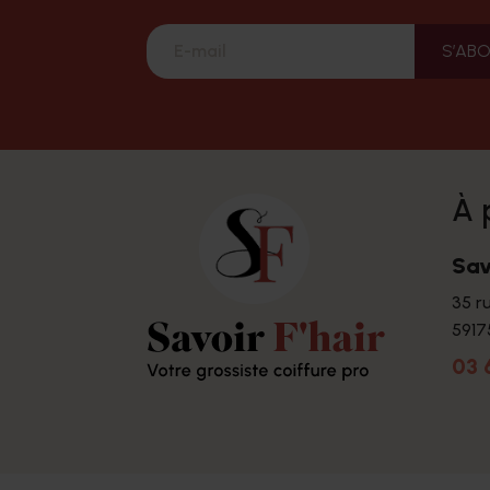
à
Sav
35 r
5917
03 