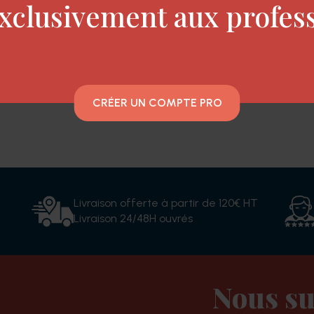
xclusivement aux profes
eveux colorés, en fermant les écailles de la c
omplexe d’origine naturelle complexe Chromaz
CRÉER UN COMPTE PRO
Livraison offerte à partir de 120€ HT
Livraison 24/48H ouvrés
Nous su