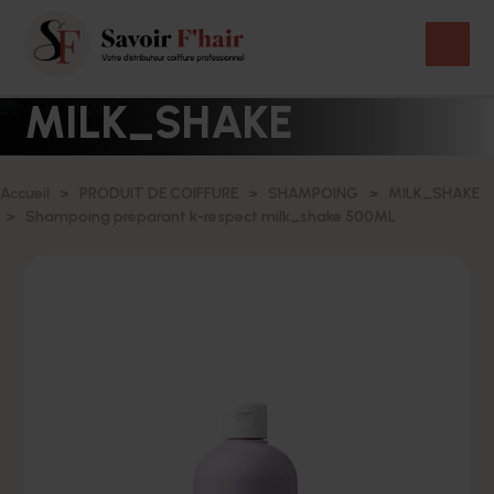
MILK_SHAKE
Accueil
PRODUIT DE COIFFURE
SHAMPOING
MILK_SHAKE
Shampoing préparant k-respect milk_shake 500ML