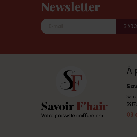
Newsletter
à
Sav
35 r
5917
03 