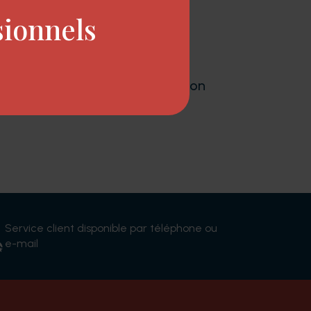
sionnels
aximale.
smoothies milk_shake
a une action
Service client disponible par téléphone ou
e-mail