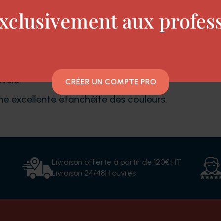
xclusivement aux profes
es smoothies milk_shake pour une pigmentation m
ment parfumé,
l'émulsion activatrice intensive de 
evelu.
CRÉER UN COMPTE PRO
une excellente étanchéité des couleurs.
Livraison offerte à partir de 120€ HT
Livraison 24/48H ouvrés