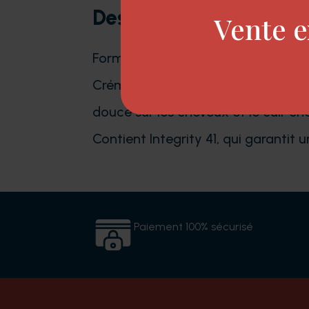
Description
Vente e
Formulée pour fonctionner avec l
Crémeux, revitalisant et agréable
douce sur les cheveux et le cuir ch
Contient Integrity 41, qui garantit 
Paiement 100% sécurisé