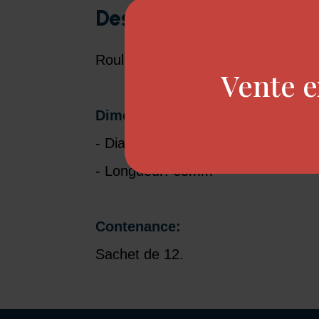
Description
Rouleaux tulle brosse.
Vente e
Dimensions:
- Diamètre: 30mm
- Longueur: 65mm
Contenance:
Sachet de 12.