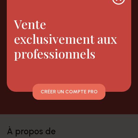
Newsletter
Vente
exclusivement aux
professionnels
Nous suivre
Facebook
Instagram
CRÉER UN COMPTE PRO
à propos de