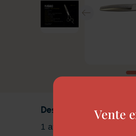
Description
Vente e
1 affutage offert.