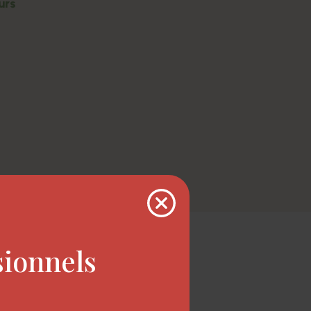
urs
sionnels