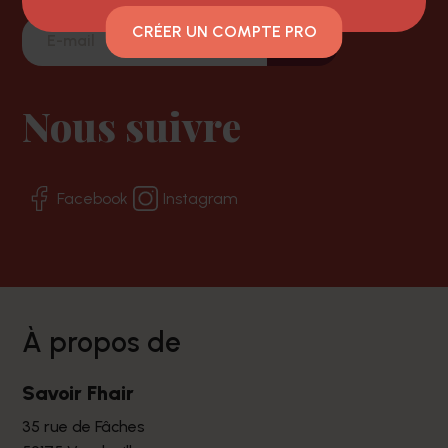
CRÉER UN COMPTE PRO
Nous suivre
Facebook
Instagram
à propos de
Savoir Fhair
35 rue de Fâches