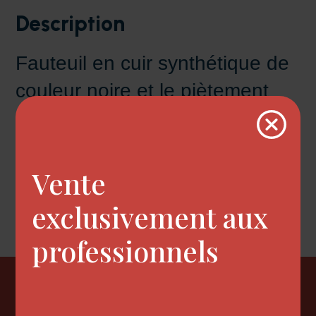
Description
Fauteuil en cuir synthétique de
couleur noire et le piètement
chromé.
Doté d'une base ronde.
Dimensions : 52 x 59 x 90/105
Vente
cm.
exclusivement aux
professionnels
Newsletter