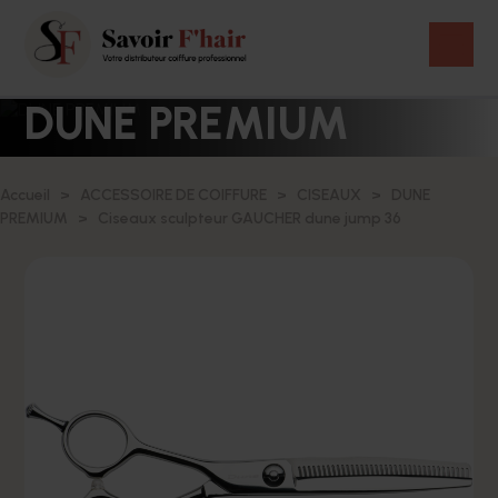
DUNE PREMIUM
Accueil
ACCESSOIRE DE COIFFURE
CISEAUX
DUNE
PREMIUM
Ciseaux sculpteur GAUCHER dune jump 36