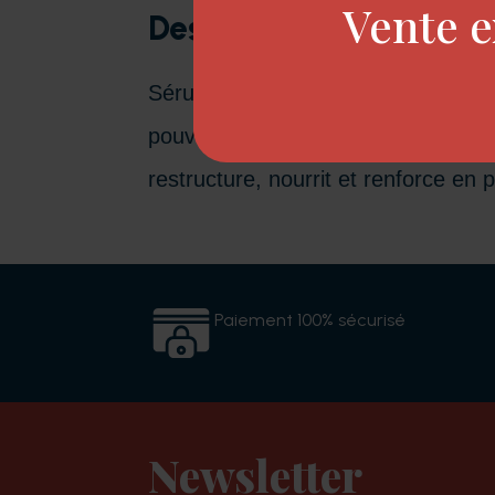
Vente e
Description
Sérum pointes sensibiliées. Son dev
pouvoirs de la kératine et de l'hu
restructure, nourrit et renforce en
Paiement 100% sécurisé
Newsletter