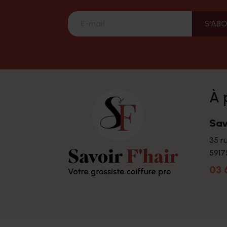
à
Sav
35 r
5917
03 