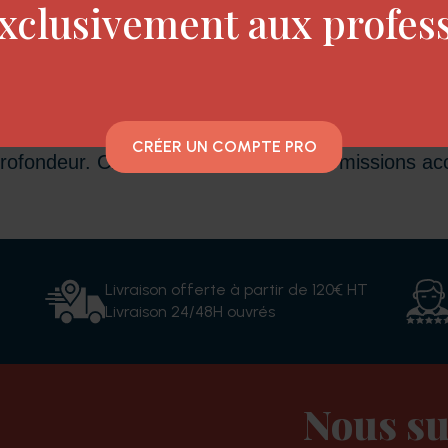
xclusivement aux profes
oir : secourir vos cheveux abimés ! En véritable s
ile d'argan que le sérum 50 ML SUPER HAIR pointes 
CRÉER UN COMPTE PRO
 profondeur. Cheveux doux et brillants : missions ac
Livraison offerte à partir de 120€ HT
Livraison 24/48H ouvrés
Nous su