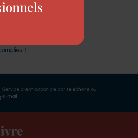
sionnels
uper-héros, c'est grâce aux
sensibilisées de Ducastel
complies !
Service client disponible par téléphone ou
e-mail
ivre