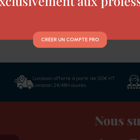
xclusivement aux profes
s, qui neutralisent l'inconfort des pellicules.
Il a une a
CRÉER UN COMPTE PRO
Livraison offerte à partir de 120€ HT
Livraison 24/48H ouvrés
Nous su