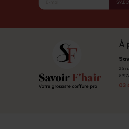
à
Sav
35 r
5917
03 