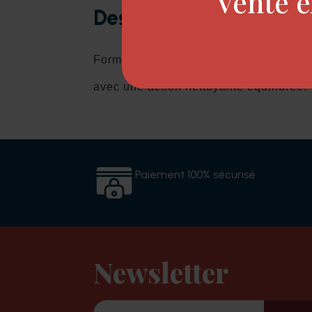
Vente e
Description
Formulé avec des ingrédients spécifique
avec une action nettoyante équilibrée.
Paiement 100% sécurisé
Newsletter