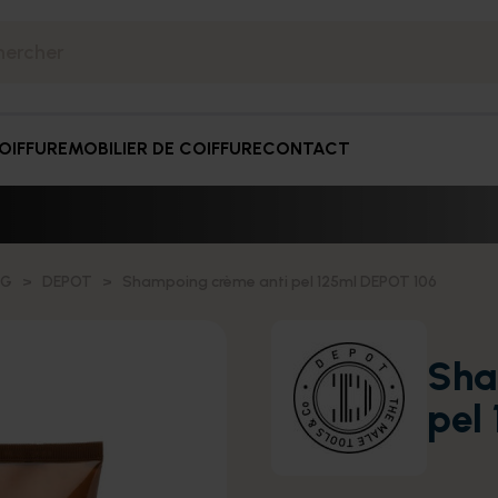
OIFFURE
MOBILIER DE COIFFURE
CONTACT
NG
DEPOT
Shampoing crème anti pel 125ml DEPOT 106
Sha
pel