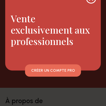
Newsletter
Vente
exclusivement aux
professionnels
Nous suivre
Facebook
Instagram
CRÉER UN COMPTE PRO
à propos de