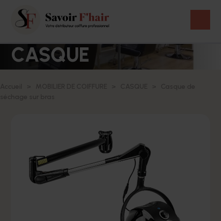
CASQUE
Accueil
MOBILIER DE COIFFURE
CASQUE
Casque de
séchage sur bras