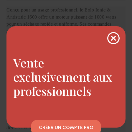
Conçu pour un usage professionnel, le Eolo Ionic &
Antistatic 1600 offre un moteur puissant de 1000 watts
pour un séchage rapide et uniforme. Ses commandes
intuitives et son design élégant en font un ajout précieux à
tout salon, offrant des résultats de haute qualité pour des
finitions lisses ou des boucles volumineuses.
Vente
Avantages du XanitaliaPro Casque à Séchage
Professionnel Eolo Ionic & Antistatic 1600 Wall :
exclusivement aux
- Technologie Ionique : Génère des ions pour prévenir le
dessèchement des cheveux et accélérer le temps de
professionnels
séchage.
- Fonction Antistatique : Réduit l'électricité statique,
laissant les cheveux lisses et maniables.
- Commandes Personnalisables : Inclut des réglages de
vitesse, de température, et un minuteur de 60 minutes pour
CRÉER UN COMPTE PRO
des sessions de séchage sur mesure.