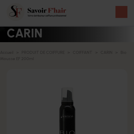
CARIN
Accueil
PRODUIT DE COIFFURE
COIFFANT
CARIN
Bio
Mousse EF 200ml