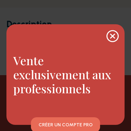
Description
Mousse renforçante pour brushing ou mise-
en-plis.
Vente
exclusivement aux
professionnels
Newsletter
CRÉER UN COMPTE PRO