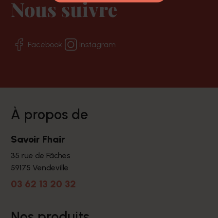
Nous suivre
Facebook
Instagram
à propos de
Savoir Fhair
35 rue de Fâches
59175 Vendeville
03 62 13 20 32
nos produits