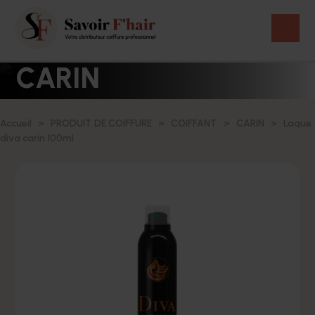
CARIN
Accueil
PRODUIT DE COIFFURE
COIFFANT
CARIN
Laque
diva carin 100ml