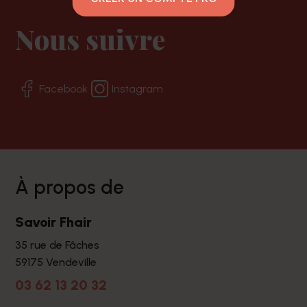
Nous suivre
Facebook
Instagram
à propos de
Savoir Fhair
35 rue de Fâches
59175 Vendeville
03 62 13 20 32