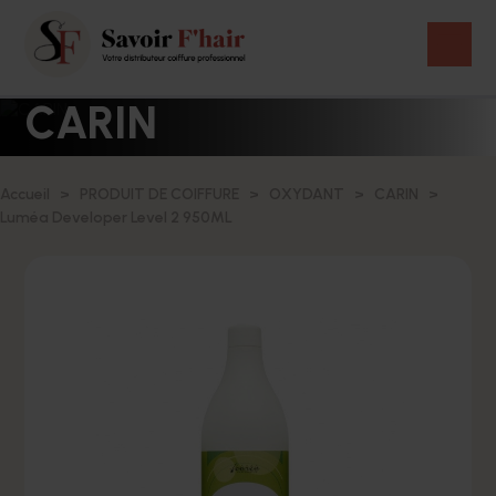
CARIN
Accueil
PRODUIT DE COIFFURE
OXYDANT
CARIN
Luméa Developer Level 2 950ML