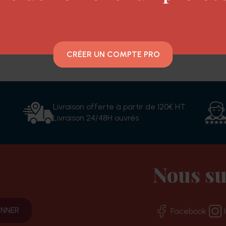
 Luméa. Facilite le démêlage sans alourdir la cheve
CRÉER UN COMPTE PRO
Livraison offerte à partir de 120€ HT
Livraison 24/48H ouvrés
Nous su
Facebook