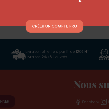
ur décoloration totale ou mèches. Avec de l'huile 
CRÉER UN COMPTE PRO
Livraison offerte à partir de 120€ HT
Livraison 24/48H ouvrés
Nous su
Facebook