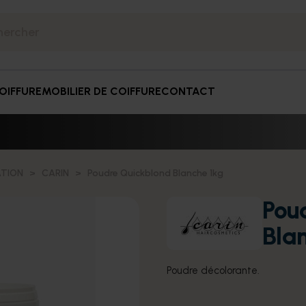
OIFFURE
MOBILIER DE COIFFURE
CONTACT
TION
CARIN
Poudre Quickblond Blanche 1kg
Pou
Bla
Poudre décolorante.