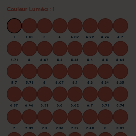
Couleur Luméa : 1
1
1.10
3
4
4.07
4.22
4.26
4.7
4.71
5
5.07
5.3
5.35
5.4
5.5
5.64
5.7
5.71
6
6.07
6.1
6.3
6.34
6.35
6.37
6.46
6.53
6.6
6.62
6.7
6.71
6.74
7
7.02
7.3
7.35
7.37
7.40
8
8.07