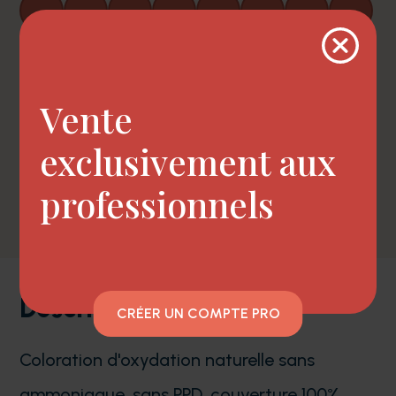
8.11
8.21
8.32
8.37
8.71
9
9.02
9.11
Vente
9.12
9.3
9.32
10.02
10.1
10.11
10.12
10.32
exclusivement aux
SILVER
professionnels
Description
CRÉER UN COMPTE PRO
Coloration d'oxydation naturelle sans
ammoniaque, sans PPD, couverture 100%