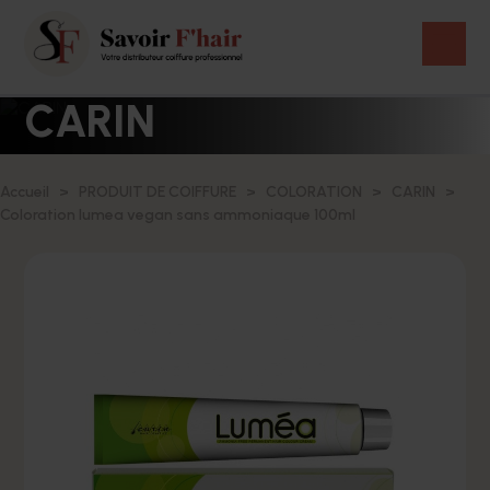
CARIN
Accueil
PRODUIT DE COIFFURE
COLORATION
CARIN
Coloration lumea vegan sans ammoniaque 100ml