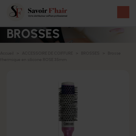
BROSSES
Accueil
ACCESSOIRE DE COIFFURE
BROSSES
Brosse
thermique en silicone ROSE 35mm