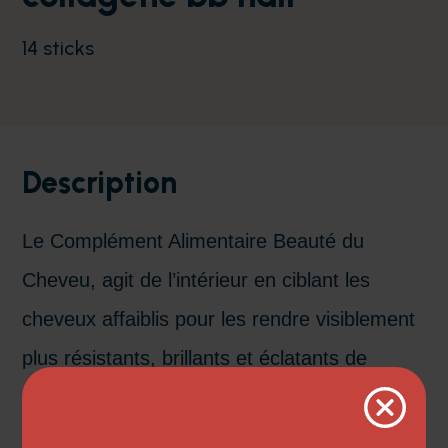
14 sticks
Description
Le
Complément Alimentaire Beauté du
Cheveu
,
agit de l’intérieur
en
cibl
ant
les
cheveux affaiblis pour les rendre visiblement
plus
résistants
,
brillants
et
éclatants de
santé
.
Sa formule experte associe
du
collagène marin
Naticol
®
, facilement