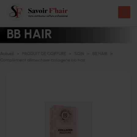
BB HAIR
Accueil
PRODUIT DE COIFFURE
SOIN
BB HAIR
Complément alimentaire collagène bb hair