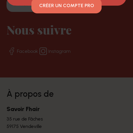
CRÉER UN COMPTE PRO
Nous suivre
Facebook
Instagram
à propos de
Savoir Fhair
35 rue de Fâches
59175 Vendeville